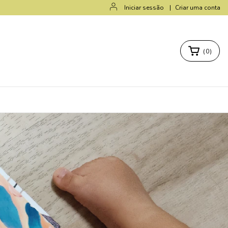
Iniciar sessão
|
Criar uma conta
(
0
)