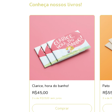
Conheça nossos livros!
Clarice, hora do banho!
Pato
R$45,00
R$55
3
x
de
R$15,00
sem juros
3
x
de
R