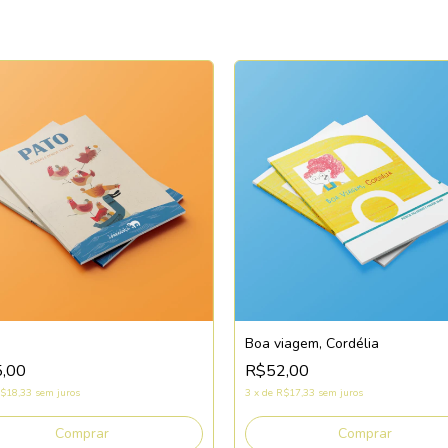
Boa viagem, Cordélia
,00
R$52,00
$18,33
sem juros
3
x
de
R$17,33
sem juros