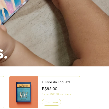
O livro do Foguete
R$99,00
3
x
de
R$33,00
sem juros