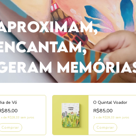
Dia de Vó
O Quintal Voador
R$85,00
R$85,00
x
de
R$28,33
sem juros
3
x
de
R$28,33
sem juros