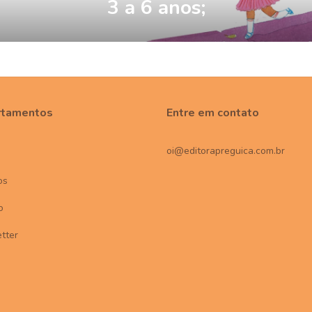
3 a 6 anos;
rtamentos
Entre em contato
oi@editorapreguica.com.br
os
o
tter
s