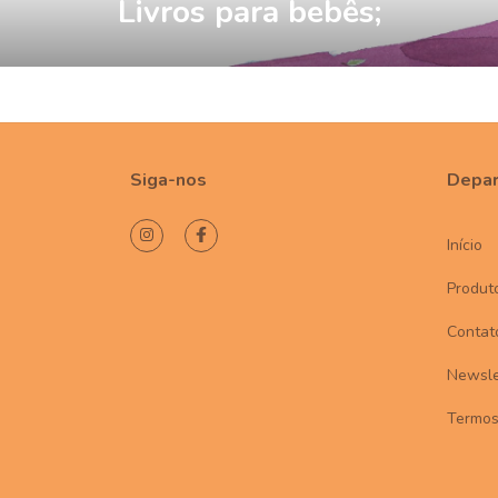
Livros para bebês;
Siga-nos
Depa
Início
Produt
Contat
Newsle
Termo