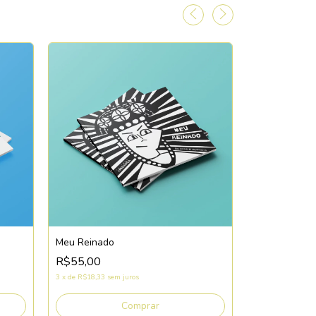
Meu Reinado
R$55,00
O Tango do g
3
x
de
R$18,33
sem juros
R$55,00
3
x
de
R$18,33
se