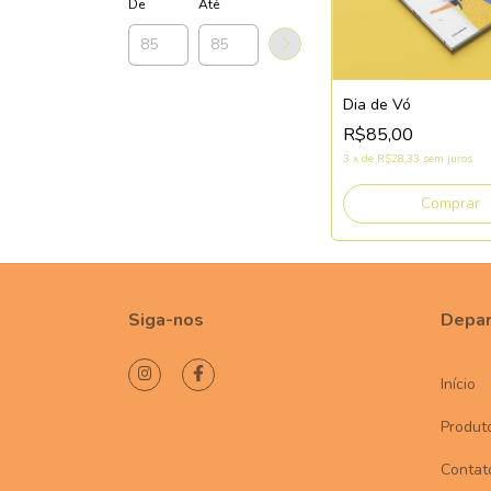
De
Até
Dia de Vó
R$85,00
3
x
de
R$28,33
sem juros
Siga-nos
Depa
Início
Produt
Contat