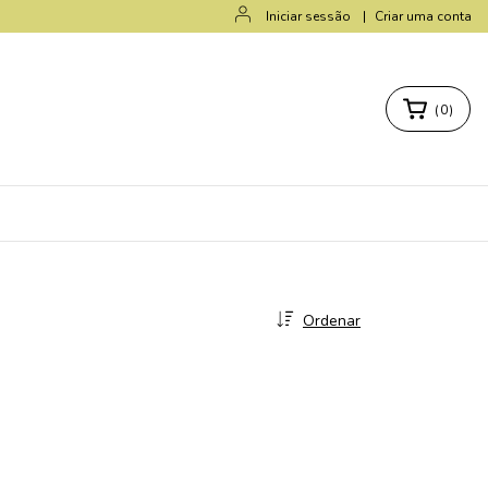
Iniciar sessão
|
Criar uma conta
(
0
)
Ordenar