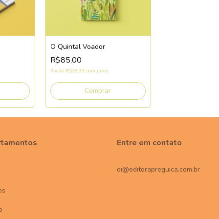
O Quintal Voador
R$85,00
3
x
de
R$28,33
sem juros
rtamentos
Entre em contato
oi@editorapreguica.com.br
os
o